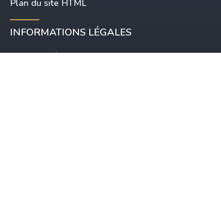
Plan du site HTML
INFORMATIONS LÉGALES
Mentions légales
Politique de confidentialité
Politique de Cookies
CGV
RESTONS CONNECTÉS
06 25 80 24 54
600 Route de la Folliotte
50380 Saint-Pair-sur-Mer