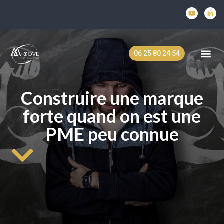
06 25 80 24 54
Marketing 360
Pilota
Stratégie
Nos s
M-oov
Construire une marque
forte quand on est une
PME peu connue